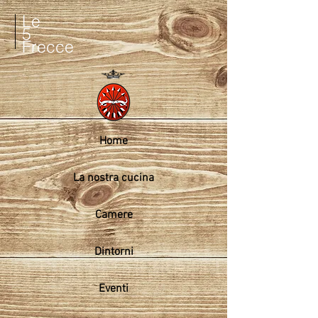
Le
5
Frecce
Home
La nostra cucina
Camere
Dintorni
Eventi